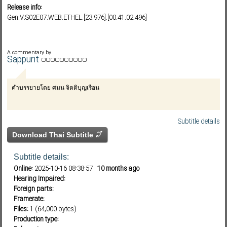
Release info:
Gen.V.S02E07.WEB.ETHEL.[23.976].[00.41.02.496]
Subf2m 3.0
A commentary by
Sappurit
คำบรรยายโดย ศมน จิตติบุญเรือน
Subtitle details
Download Thai Subtitle
Subtitle details:
Online:
2025-10-16 08:38:57
10 months ago
Hearing Impaired:
Foreign parts:
Framerate:
Files:
1 (64,000 bytes)
Production type: