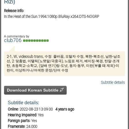
Rizi)
Release info:
In.the.Heat.of.the.Sun.1994.1080p.BluRay.x264.DTS-NOGRP
Subf2m 3.0
A commentary by
club706
2-1, W, videosub trans, 수정: 줄바꿈, 오탈자 수정, 북한-북조선, 남한-남조
선, 2: 맞춤법, 이탤릭(노랫말/극중극), 느낌표 제거, 베이징-북경, 탄알-조개
탄, 초등학교-소학교, (담배 연기)링-도넛, 동지-동무, 미란(부를 때 제외)-미
란이, 이상하거나/어색한 문장/단어 수정
Subtitle details
Download Korean Subtitle
Subtitle details:
Online:
2022-08-23 13:09:00
4 years ago
Hearing Impaired:
Yes
Foreign parts:
Yes
Framerate:
24.000