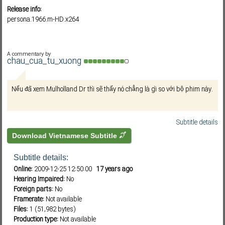
Release info:
persona.1966.m-HD.x264
Subf2m 3.0
A commentary by
chau_cua_tu_xuong
Nếu đã xem Mulholland Dr thì sẽ thấy nó chẳng là gì so với bộ phim này.
Subtitle details
Download Vietnamese Subtitle
Subtitle details:
Online:
2009-12-25 12:50:00
17 years ago
Hearing Impaired:
No
Foreign parts:
No
Framerate:
Not available
Files:
1 (51,982 bytes)
Production type:
Not available